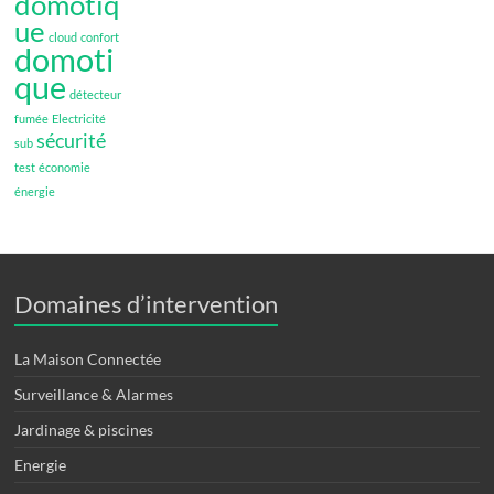
domotiq
ue
cloud
confort
domoti
que
détecteur
fumée
Electricité
sécurité
sub
test
économie
énergie
Domaines d’intervention
La Maison Connectée
Surveillance & Alarmes
Jardinage & piscines
Energie