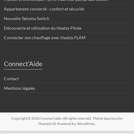
Appartement connecté : confort et sécurité
Nouvelle Tahoma Switch
Découverte et utilisation du Heatzy Pilote
Connecter son chauffage avec Heatzy FLAM
Connect’Aide
Contact
Mentions légales
Copyright © 2026
Connect'aide
. All rights reserved. Theme
Spacious
by
ThemeGrill. Powered by:
WordPress
.