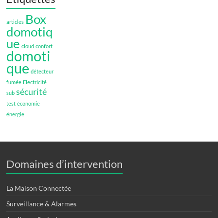
Box
articles
domotiq
ue
cloud
confort
domoti
que
détecteur
fumée
Electricité
sécurité
sub
test
économie
énergie
Domaines d’intervention
La Maison Connectée
Surveillance & Alarmes