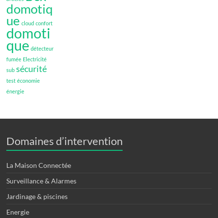
domotiq
ue
cloud
confort
domoti
que
détecteur
fumée
Electricité
sécurité
sub
test
économie
énergie
Domaines d’intervention
La Maison Connectée
Surveillance & Alarmes
Jardinage & piscines
Energie