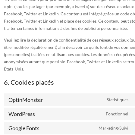
« pin ») ou les partager (par exemple, « tweet ») sur des réseaux socia
Facebook, Twitter et LinkedIn. Ce contenu est intégré grâce un code o
Facebook, Twitter et LinkedIn et place des cookies. Ce contenu peut st
traiter certaines informations à des fins de publicité personnalisée.
Veuillez lire la déclaration de confidentialité de ces réseaux sociaux (q
être modifiée régulièrement) afin de savoir ce qu’ils font de vos donné
(personnelles) traitées en utilisant ces cookies. Les données récupérée
anonymisées autant que possible. Facebook, Twitter et LinkedIn se tro
États-Unis.
6. Cookies placés
OptinMonster
Statistiques
C
t
WordPress
Fonctionnel
s
C
o
t
Google Fonts
Marketing/Suivi
s
C
w