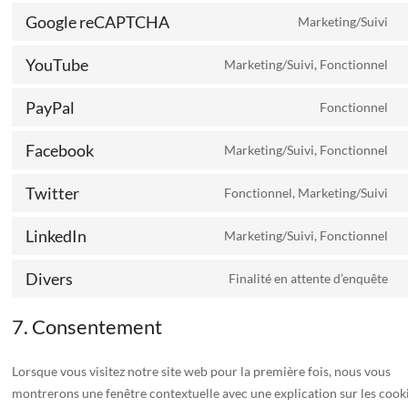
t
Google reCAPTCHA
Marketing/Suivi
s
C
g
t
f
YouTube
Marketing/Suivi, Fonctionnel
s
C
g
t
r
PayPal
Fonctionnel
s
C
y
t
Facebook
Marketing/Suivi, Fonctionnel
s
C
p
t
Twitter
Fonctionnel, Marketing/Suivi
s
C
f
t
LinkedIn
Marketing/Suivi, Fonctionnel
s
C
t
t
Divers
Finalité en attente d’enquête
s
C
l
t
7. Consentement
s
d
Lorsque vous visitez notre site web pour la première fois, nous vous
montrerons une fenêtre contextuelle avec une explication sur les cook